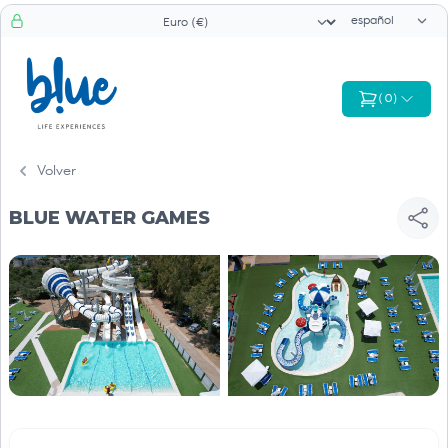
Selector de id
Selector de moneda
(
0
)
Volver
BLUE WATER GAMES