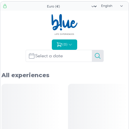
Language sele
Currency selector
(
0
)
All experiences